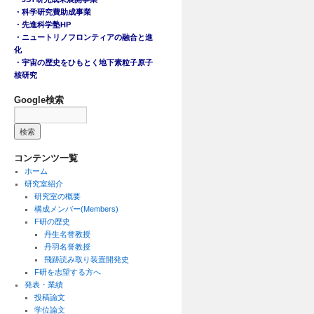
・科学研究費助成事業
・先進科学塾HP
・ニュートリノフロンティアの融合と進
化
・宇宙の歴史をひもとく地下素粒子原子
核研究
Google検索
コンテンツ一覧
ホーム
研究室紹介
研究室の概要
構成メンバー(Members)
F研の歴史
丹生名誉教授
丹羽名誉教授
飛跡読み取り装置開発史
F研を志望する方へ
発表・業績
投稿論文
学位論文