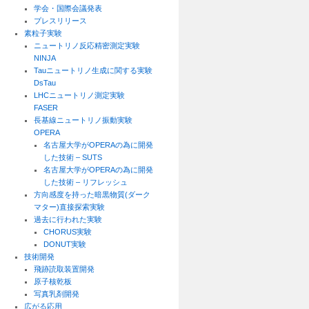
学会・国際会議発表
プレスリリース
素粒子実験
ニュートリノ反応精密測定実験
NINJA
Tauニュートリノ生成に関する実験
DsTau
LHCニュートリノ測定実験
FASER
長基線ニュートリノ振動実験
OPERA
名古屋大学がOPERAの為に開発
した技術 – SUTS
名古屋大学がOPERAの為に開発
した技術 – リフレッシュ
方向感度を持った暗黒物質(ダーク
マター)直接探索実験
過去に行われた実験
CHORUS実験
DONUT実験
技術開発
飛跡読取装置開発
原子核乾板
写真乳剤開発
広がる応用