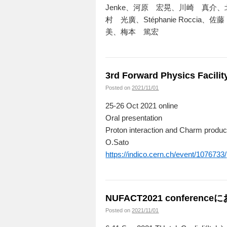
Jenke、河原 宏晃、川崎 真介、
村 光廣、Stéphanie Roccia、
美、梅本 篤宏
3rd Forward Physics Fac
Posted on
2021/11/01
25-26 Oct 2021 online
Oral presentation
Proton interaction and Charm product
O.Sato
https://indico.cern.ch/event/1076733/
NUFACT2021 conferenc
Posted on
2021/11/01