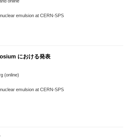
 and online
th nuclear emulsion at CERN-SPS
ymposium における発表
g (online)
th nuclear emulsion at CERN-SPS