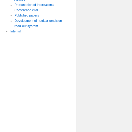
Presentation of International
Conference el al.
Published papers
Development of nuclear emulsion
read-out system
Internal