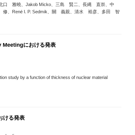
北口 雅曉、Jakob Micko、三島 賢二、長縄 直崇、中
佐藤 修、René I. P. Sedmik、關 義親、清水 裕彦、多田 智
ility Meetingにおける発表
ion study by a function of thickness of nuclear material
eにおける発表