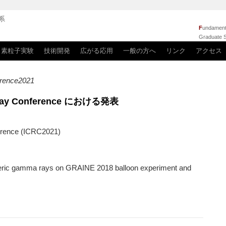
系
F
undamenta
Graduate S
素粒子実験
技術開発
広がる応用
一般の方へ
リンク
アクセス
ference2021
ic Ray Conference における発表
ference (ICRC2021)
ric gamma rays on GRAINE 2018 balloon experiment and