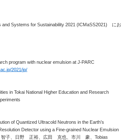
ials and Systems for Sustainability 2021 (ICMaSS2021) にお
rch program with nuclear emulsion at J-PARC
c.jp/2021/jp/
ties in Tokai National Higher Education and Research
xperiments
tion of Quantized Ultracold Neutrons in the Earth’s
l Resolution Detector using a Fine-grained Nuclear Emulsion
有賀 智子、日野 正裕、広田 克也、市川 豪、Tobias