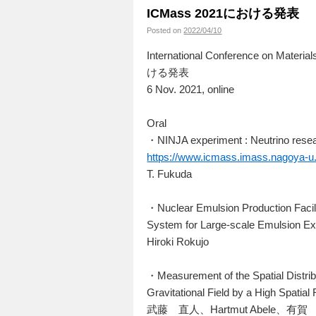
ICMass 2021における発表
Posted on
2022/04/10
International Conference on Mater
ける発表
6 Nov. 2021, online
Oral
・NINJA experiment : Neutrino resea
https://www.icmass.imass.nagoya-u.a
T. Fukuda
・Nuclear Emulsion Production Facili
System for Large-scale Emulsion E
Hiroki Rokujo
・Measurement of the Spatial Distribu
Gravitational Field by a High Spatia
武藤 直人、Hartmut Abele、