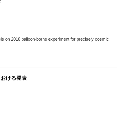
表
is on 2018 balloon-borne experiment for precisely cosmic
ingにおける発表