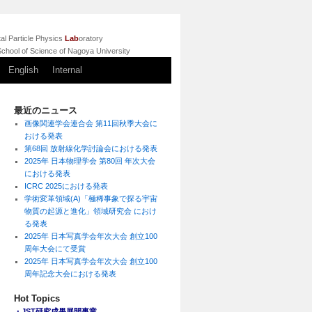
l Particle Physics
Lab
oratory
chool of Science of Nagoya University
English
Internal
最近のニュース
画像関連学会連合会 第11回秋季大会に
おける発表
第68回 放射線化学討論会における発表
2025年 日本物理学会 第80回 年次大会
における発表
ICRC 2025における発表
学術変革領域(A)「極稀事象で探る宇宙
物質の起源と進化」領域研究会 におけ
る発表
2025年 日本写真学会年次大会 創立100
周年大会にて受賞
2025年 日本写真学会年次大会 創立100
周年記念大会における発表
Hot Topics
・JST研究成果展開事業