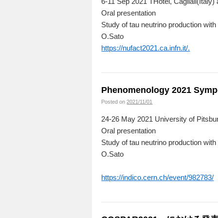
6-11 Sep 2021 THotel, Cagliali(Italy)
Oral presentation
Study of tau neutrino production wi
O.Sato
https://nufact2021.ca.infn.it/.
Phenomenology 2021 S
Posted on
2021/11/01
24-26 May 2021 University of Pitsbur
Oral presentation
Study of tau neutrino production wi
O.Sato
https://indico.cern.ch/event/982783/