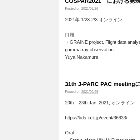
COSPAR2021 における発
Posted on
2021/02/26
2021年 1/28-2/3 オンライン
口頭
・GRAINE project, Flight data analys
gamma ray observation.
Yuya Nakamura
31th J-PARC PAC meet
Posted on
2021/02/26
20th – 23th Jan. 2021, オンライン
https://kds.kek.jp/event/36633/
Oral