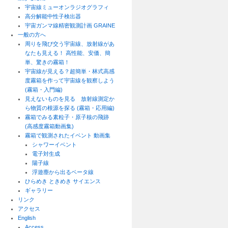
宇宙線ミューオンラジオグラフィ
高分解能中性子検出器
宇宙ガンマ線精密観測計画 GRAINE
一般の方へ
周りを飛び交う宇宙線、放射線があ
なたも見える！ 高性能、安価、簡
単、驚きの霧箱！
宇宙線が見える？超簡単・林式高感
度霧箱を作って宇宙線を観察しよう
(霧箱・入門編)
見えないものを見る 放射線測定か
ら物質の根源を探る (霧箱・応用編)
霧箱でみる素粒子・原子核の飛跡
(高感度霧箱動画集)
霧箱で観測されたイベント 動画集
シャワーイベント
電子対生成
陽子線
浮遊塵から出るベータ線
ひらめき ときめき サイエンス
ギャラリー
リンク
アクセス
English
Access