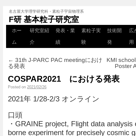
名古屋大学理学研究科・素粒子宇宙物理系
F研 基本粒子研究室
ホー
研究室紹
発表・業
素粒子実
技術開
広
ム
介
績
験
発
用
←
31th J-PARC PAC meetingにおけ
KMI scho
る発表
Poste
COSPAR2021 における発表
Posted on
2021/02/26
2021年 1/28-2/3 オンライン
口頭
・GRAINE project, Flight data analysis 
borne experiment for precisely cosmic