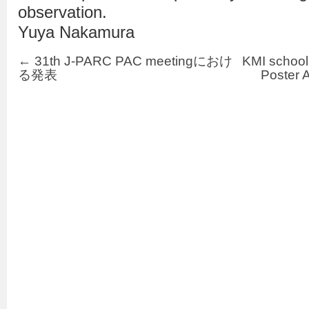
observation.
Yuya Nakamura
←
31th J-PARC PAC meetingにおけ
KMI scho
る発表
Poste