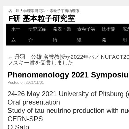
名古屋大学理学研究科・素粒子宇宙物理系
F研 基本粒子研究室
ホー
研究室紹
発表・業
素粒子実
技術開
広
ム
介
績
験
発
用
←
丹羽 公雄 名誉教授が2022年パノ
NUFACT20
フスキー賞を受賞しました
Phenomenology 2021 Symp
Posted on
2021/11/01
24-26 May 2021 University of Pitsburg (
Oral presentation
Study of tau neutrino production with nu
CERN-SPS
O.Sato