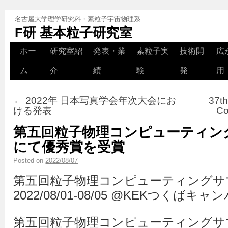
名古屋大学理学研究科・素粒子宇宙物理系
F研 基本粒子研究室
ホー
研究室紹
発表・業
素粒子実
技術開
広
ム
介
績
験
発
用
←
2022年 日本写真学会年次大会にお
37th
ける発表
C
第五回粒子物理コンピューティン
にて優秀賞を受賞
Posted on
2022/08/07
第五回粒子物理コンピューティングサ
2022/08/01-08/05 @KEKつくばキャ
第五回粒子物理コンピューティングサ