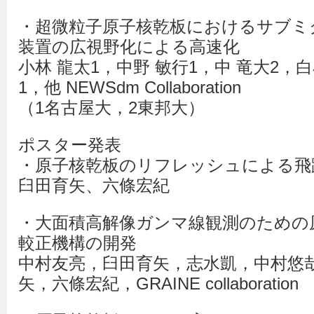
・超微粒子原子核乾板におけるサブミ
装置の広視野化による高速化
小林 龍太1，中野 敏行1，中 竜大2，白
1，他 NEWSdm Collaboration
（1名古屋大，2東邦大）
ポスター発表
・原子核乾板のリフレッシュによる飛
臼田育矢、六條宏紀
・大面積高解像ガンマ線観測のための
較正機構の開発
中村友亮，臼田育矢，志水凱，中村悠
矢，六條宏紀，GRAINE collaboration