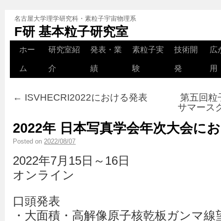
名古屋大学理学研究科・素粒子宇宙物理系
F研 基本粒子研究室
ホー
研究室紹
発表・業
素粒子実
技術開
広
ム
介
績
験
発
用
←
ISVHECRI2022における発表
第五回粒
サマース
2022年 日本写真学会年次大会に
Posted on
2022/08/07
2022年7月15日～16日
オンライン
口頭発表
・大面積・高解像原子核乾板ガンマ線