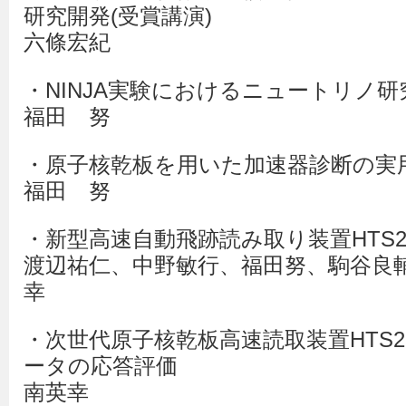
研究開発(受賞講演)
六條宏紀
・NINJA実験におけるニュートリノ
福田 努
・原子核乾板を用いた加速器診断の実
福田 努
・新型高速自動飛跡読み取り装置HTS
渡辺祐仁、中野敏行、福田努、駒谷良
幸
・次世代原子核乾板高速読取装置HTS
ータの応答評価
南英幸