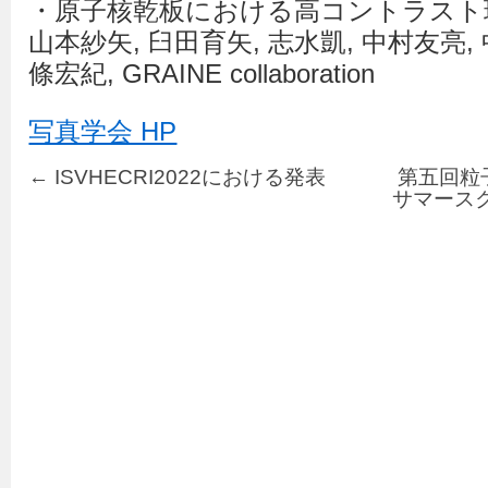
・原子核乾板における高コントラスト
山本紗矢, 臼田育矢, 志水凱, 中村友亮, 
條宏紀, GRAINE collaboration
写真学会 HP
←
ISVHECRI2022における発表
第五回粒
サマース