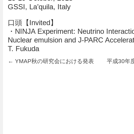
GSSI, La’quila, Italy
口頭【Invited】
・NINJA Experiment: Neutrino Interacti
Nuclear emulsion and J-PARC Accelera
T. Fukuda
←
YMAP秋の研究会における発表
平成30年