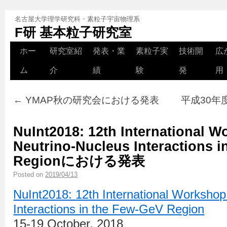
名古屋大学理学研究科・素粒子宇宙物理系
F研 基本粒子研究室
ホー
研究室紹
発表・業
素粒子実
技術開
広
ム
介
績
験
発
用
←
YMAP秋の研究会における発表
平成30年
NuInt2018: 12th International 
Neutrino-Nucleus Interactions 
Regionにおける発表
Posted on
2019/04/13
NuInt2018: 12th International Workshop
Interactions in the Few-GeV Region
15-19 October, 2018