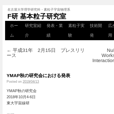
名古屋大学理学研究科・素粒子宇宙物理系
F研 基本粒子研究室
ホー
研究室紹
発表・業
素粒子実
技術開
広
ム
介
績
験
発
用
←
平成31年 2月15日 プレスリリ
NuI
ース
Works
Interacti
YMAP秋の研究会における発表
Posted on
2019/04/13
YMAP秋の研究会
2018年10月4-6日
東大宇宙線研