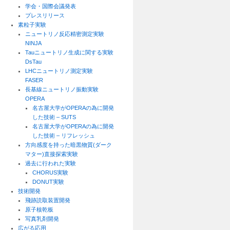
学会・国際会議発表
プレスリリース
素粒子実験
ニュートリノ反応精密測定実験
NINJA
Tauニュートリノ生成に関する実験
DsTau
LHCニュートリノ測定実験
FASER
長基線ニュートリノ振動実験
OPERA
名古屋大学がOPERAの為に開発
した技術 – SUTS
名古屋大学がOPERAの為に開発
した技術 – リフレッシュ
方向感度を持った暗黒物質(ダーク
マター)直接探索実験
過去に行われた実験
CHORUS実験
DONUT実験
技術開発
飛跡読取装置開発
原子核乾板
写真乳剤開発
広がる応用