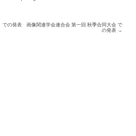
 での発表
画像関連学会連合会 第一回 秋季合同大会 で
の発表
→