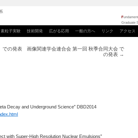
系
F
undamenta
Graduate S
素粒子実験
技術開発
広がる応用
一般の方へ
リンク
アクセス
 での発表
画像関連学会連合会 第一回 秋季合同大会 で
の発表
→
 Beta Decay and Underground Science” DBD2014
index.html
ject with Super-High Resolution Nuclear Emulsions”