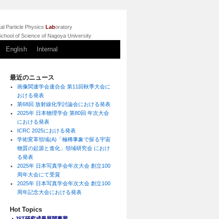
l Particle Physics
Lab
oratory
chool of Science of Nagoya University
English
Internal
最近のニュース
画像関連学会連合会 第11回秋季大会に
おける発表
第68回 放射線化学討論会における発表
2025年 日本物理学会 第80回 年次大会
における発表
ICRC 2025における発表
学術変革領域(A)「極稀事象で探る宇宙
物質の起源と進化」領域研究会 におけ
る発表
2025年 日本写真学会年次大会 創立100
周年大会にて受賞
2025年 日本写真学会年次大会 創立100
周年記念大会における発表
Hot Topics
・JST研究成果展開事業