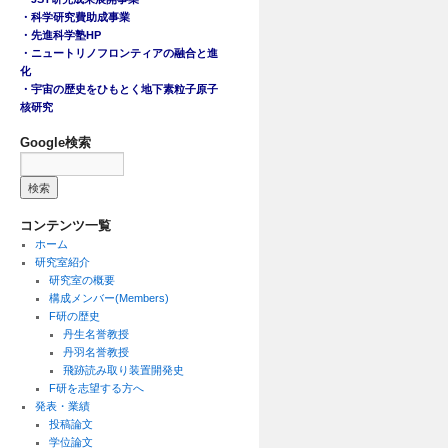
・科学研究費助成事業
・先進科学塾HP
・ニュートリノフロンティアの融合と進
化
・宇宙の歴史をひもとく地下素粒子原子
核研究
Google検索
コンテンツ一覧
ホーム
研究室紹介
研究室の概要
構成メンバー(Members)
F研の歴史
丹生名誉教授
丹羽名誉教授
飛跡読み取り装置開発史
F研を志望する方へ
発表・業績
投稿論文
学位論文