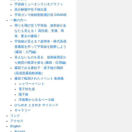
宇宙線ミューオンラジオグラフィ
高分解能中性子検出器
宇宙ガンマ線精密観測計画 GRAINE
一般の方へ
周りを飛び交う宇宙線、放射線があ
なたも見える！ 高性能、安価、簡
単、驚きの霧箱！
宇宙線が見える？超簡単・林式高感
度霧箱を作って宇宙線を観察しよう
(霧箱・入門編)
見えないものを見る 放射線測定か
ら物質の根源を探る (霧箱・応用編)
霧箱でみる素粒子・原子核の飛跡
(高感度霧箱動画集)
霧箱で観測されたイベント 動画集
シャワーイベント
電子対生成
陽子線
浮遊塵から出るベータ線
ひらめき ときめき サイエンス
ギャラリー
リンク
アクセス
English
Access