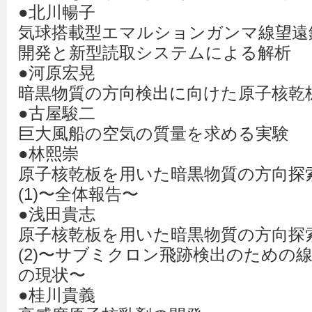
●北川暢子
気球搭載型エマルションガンマ線望遠
開発と新型読取システムによる解析
●河原宏晃
暗黒物質の方向検出に向けた原子核乾
●古屋駿二
巨大風船の空気の質量を求める実験
●林熙崇
原子核乾板を用いた暗黒物質の方向探
(1)〜全体報告〜
●浅田貴志
原子核乾板を用いた暗黒物質の方向探
(2)〜サブミクロン飛跡検出のための
の現状〜
●桂川貴義