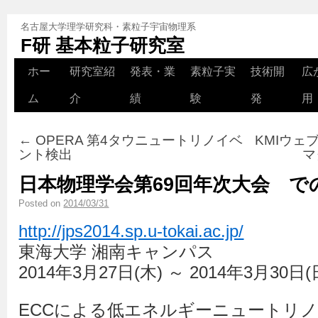
名古屋大学理学研究科・素粒子宇宙物理系
F研 基本粒子研究室
ホー
研究室紹
発表・業
素粒子実
技術開
広
ム
介
績
験
発
用
←
OPERA 第4タウニュートリノイベ
KMIウェ
ント検出
マ
日本物理学会第69回年次大会 で
Posted on
2014/03/31
http://jps2014.sp.u-tokai.ac.jp/
東海大学 湘南キャンパス
2014年3月27日(木) ～ 2014年3月30日(
ECCによる低エネルギーニュートリ