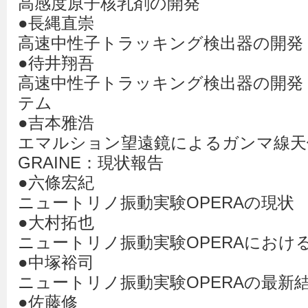
高感度原子核乳剤の開発
●長縄直崇
高速中性子トラッキング検出器の開発
●待井翔吾
高速中性子トラッキング検出器の開発
テム
●吉本雅浩
エマルション望遠鏡によるガンマ線天
GRAINE：現状報告
●六條宏紀
ニュートリノ振動実験OPERAの現状
●大村拓也
ニュートリノ振動実験OPERAにおけ
●中塚裕司
ニュートリノ振動実験OPERAの最新
●佐藤修