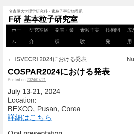
名古屋大学理学研究科・素粒子宇宙物理系
F研 基本粒子研究室
ホー
研究室紹
発表・業
素粒子実
技術開
広
ム
介
績
験
発
用
←
ISVECRI 2024における発表
N
COSPAR2024における発表
Posted on
2024/07/21
July 13-21, 2024
Location:
BEXCO, Pusan, Corea
詳細はこちら
Oral presentation