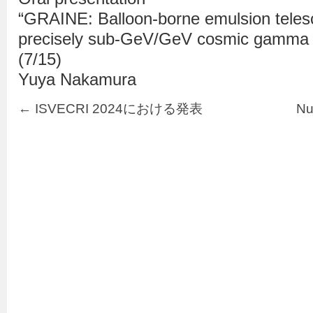
“GRAINE: Balloon-borne emulsion telesc
precisely sub-GeV/GeV cosmic gamma r
(7/15)
Yuya Nakamura
←
ISVECRI 2024における発表
N