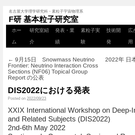
名古屋大学理学研究科・素粒子宇宙物理系
F研 基本粒子研究室
ホー
研究室紹
発表・業
素粒子実
技術開
広
ム
介
績
験
発
用
←
9月15日 Snowmass Neutrino
2022年 
Frontier: Neutrino Interaction Cross
Sections (NF06) Topical Group
Report の公表
DIS2022における発表
Posted on
2022/09/23
XXIX International Workshop on Deep-In
and Related Subjects (DIS2022)
2nd-6th May 2022