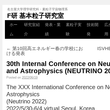
名古屋大学理学研究科・素粒子宇宙物理系
F研 基本粒子研究室
ホー
研究室紹
発表・業
素粒子実
技術開
広
ム
介
績
験
発
用
←
第10回高エネルギー春の学校にお
ISV
ける発表
30th Internal Conference on Neu
and Astrophysics (NEUTRIN
Posted on
2022/06/19
The XXX International Conference on N
Astrophysics
(Neutrino 2022)
2022/5/30-6/4 virtual Seoul, Korea