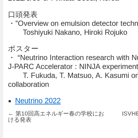
口頭発表
・”Overview on emulsion detector techn
Toshiyuki Nakano, Hiroki Rojuko
ポスター
・ “Neutrino Interaction research with 
J-PARC Accelerator : NINJA experiment
T. Fukuda, T. Matsuo, A. Kasumi on 
collaboration
Neutrino 2022
←
第10回高エネルギー春の学校にお
ISV
ける発表