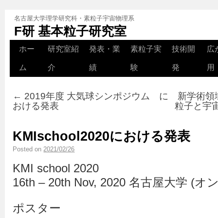
名古屋大学理学研究科・素粒子宇宙物理系
F研 基本粒子研究室
ホー
研究室紹
発表・業
素粒子実
技術開
広
ム
介
績
験
発
用
←
2019年度 大気球シンポジウム に
新学術領
おける発表
粒子と宇宙
KMIschool2020における発表
Posted on
2021/02/26
KMI school 2020
16th – 20th Nov, 2020 名古屋大学 
ポスター