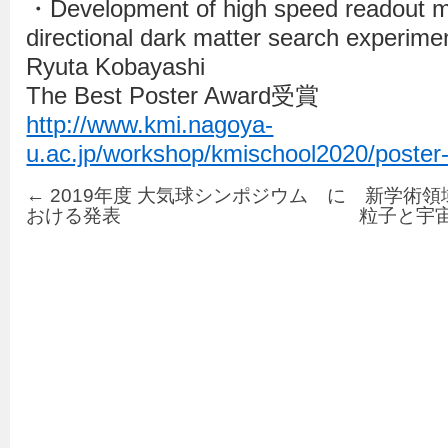
・Development of high speed readout m
directional dark matter search exper
Ryuta Kobayashi
The Best Poster Award受賞
http://www.kmi.nagoya-
u.ac.jp/workshop/kmischool2020/poster
←
2019年度 大気球シンポジウム に
新学術領
おける発表
粒子と宇宙