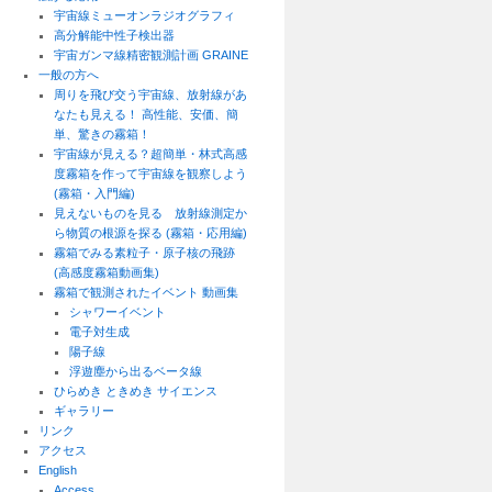
宇宙線ミューオンラジオグラフィ
高分解能中性子検出器
宇宙ガンマ線精密観測計画 GRAINE
一般の方へ
周りを飛び交う宇宙線、放射線があ
なたも見える！ 高性能、安価、簡
単、驚きの霧箱！
宇宙線が見える？超簡単・林式高感
度霧箱を作って宇宙線を観察しよう
(霧箱・入門編)
見えないものを見る 放射線測定か
ら物質の根源を探る (霧箱・応用編)
霧箱でみる素粒子・原子核の飛跡
(高感度霧箱動画集)
霧箱で観測されたイベント 動画集
シャワーイベント
電子対生成
陽子線
浮遊塵から出るベータ線
ひらめき ときめき サイエンス
ギャラリー
リンク
アクセス
English
Access