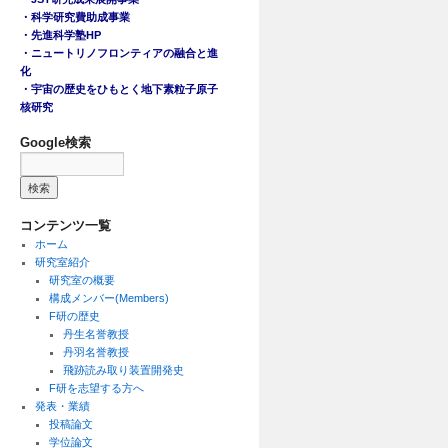
・科学研究費助成事業
・先進科学塾HP
・ニュートリノフロンティアの融合と進
化
・宇宙の歴史をひもとく地下素粒子原子
核研究
Google検索
コンテンツ一覧
ホーム
研究室紹介
研究室の概要
構成メンバー(Members)
F研の歴史
丹生名誉教授
丹羽名誉教授
飛跡読み取り装置開発史
F研を志望する方へ
発表・業績
投稿論文
学位論文