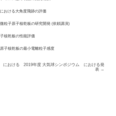
板における大角度飛跡の評価
微粒子原子核乾板の研究開発 (依頼講演)
原子核乾板の性能評価
る原子核乾板の最小電離粒子感度
ム における
2019年度 大気球シンポジウム における発
表
→