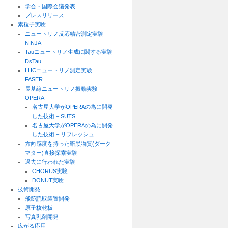
学会・国際会議発表
プレスリリース
素粒子実験
ニュートリノ反応精密測定実験
NINJA
Tauニュートリノ生成に関する実験
DsTau
LHCニュートリノ測定実験
FASER
長基線ニュートリノ振動実験
OPERA
名古屋大学がOPERAの為に開発
した技術 – SUTS
名古屋大学がOPERAの為に開発
した技術 – リフレッシュ
方向感度を持った暗黒物質(ダーク
マター)直接探索実験
過去に行われた実験
CHORUS実験
DONUT実験
技術開発
飛跡読取装置開発
原子核乾板
写真乳剤開発
広がる応用