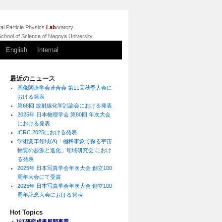
l Particle Physics
Lab
oratory
chool of Science of Nagoya University
English
Internal
最近のニュース
画像関連学会連合会 第11回秋季大会に
おける発表
第68回 放射線化学討論会における発表
2025年 日本物理学会 第80回 年次大会
における発表
ICRC 2025における発表
学術変革領域(A)「極稀事象で探る宇宙
物質の起源と進化」領域研究会 におけ
る発表
2025年 日本写真学会年次大会 創立100
周年大会にて受賞
2025年 日本写真学会年次大会 創立100
周年記念大会における発表
Hot Topics
・JST研究成果展開事業