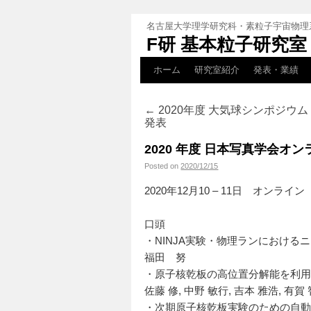
名古屋大学理学研究科・素粒子宇宙物理
F研 基本粒子研究室
ホーム
研究室紹介
発表・業績
←
2020年度 大気球シンポジウ
発表
2020 年度 日本写真学会
Posted on
2020/12/15
2020年12月10 – 11日 オンライン
口頭
・NINJA実験・物理ランにおける
福田 努
・原子核乾板の高位置分解能を利用し
佐藤 修, 中野 敏行, 吉本 雅浩, 有賀
・次期原子核乾板実験のための自