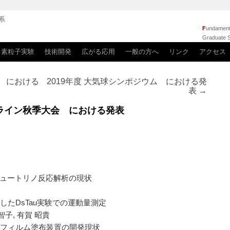
系
F
undamenta
Graduate S
素粒子実験
技術開発
広がる応用
一般の方へ
リンク
アクセス
ム における
2019年度 大気球シンポジウム における発
表
→
オンライン秋季大会 における発表
ニュートリノ反応解析の現状
たDsTau実験での運動量測定
 智子, 有賀 昭貴
動フィルム塗布装置の開発現状