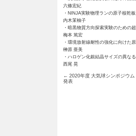
六條宏紀
・NINJA実験物理ランの原子核乾
内木茉柚子
・暗黒物質方向探索実験のための超
梅本 篤宏
・環境放射線耐性の強化に向けた
榊原 亜美
・ハロゲン化銀結晶サイズの異な
西尾 晃
←
2020年度 大気球シンポジウ
発表