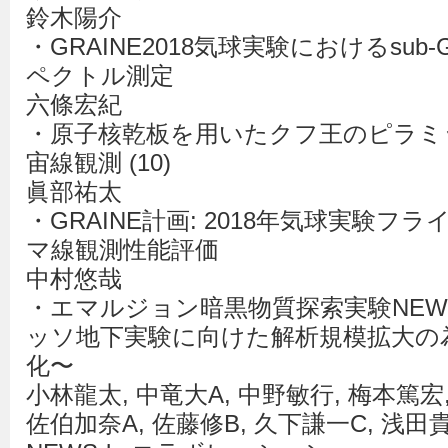
鈴木陽介
・GRAINE2018気球実験におけるsub-
ペクトル測定
六條宏紀
・原子核乾板を用いたクフ王のピラミ
宙線観測 (10)
眞部祐太
・GRAINE計画: 2018年気球実験
マ線観測性能評価
中村悠哉
・エマルジョン暗黒物質探索実験NEWS
ッソ地下実験に向けた解析規模拡大の
化〜
小林龍太, 中竜大A, 中野敏行, 梅本篤宏,
佐伯加奈A, 佐藤修B, 久下謙一C, 浅田貴