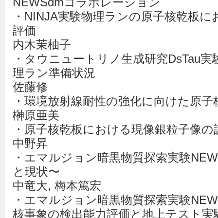
NEWSdmコラボレーション
・NINJA実験物理ランの原子核乾板
評価
内木茉柚子
・タウニュートリノ生成研究DsTau実験(C
理ラン準備状況
佐藤修
・環境放射線耐性の強化に向けた原子
榊原亜美
・原子核乾板における現像銀粒子像の
中野昇
・エマルジョン暗黒物質探索実験NEWS
と現状〜
中竜大, 梅本篤宏
・エマルジョン暗黒物質探索実験NEWS
核事象の検出能力評価と地上テスト実