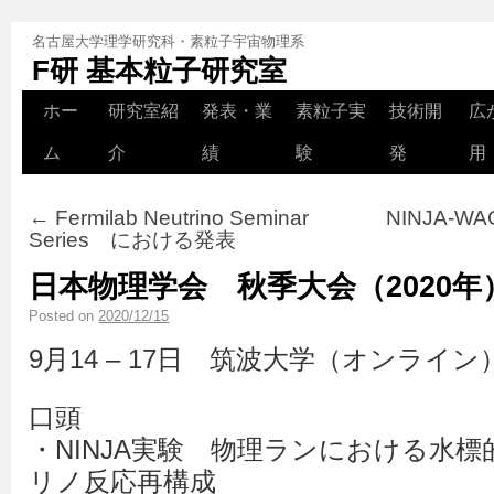
名古屋大学理学研究科・素粒子宇宙物理系
F研 基本粒子研究室
ホー
研究室紹
発表・業
素粒子実
技術開
広
ム
介
績
験
発
用
←
Fermilab Neutrino Seminar
NINJA-WAG
Series における発表
日本物理学会 秋季大会（2020
Posted on
2020/12/15
9月14 – 17日 筑波大学（オンライン
口頭
・NINJA実験 物理ランにおける水標
リノ反応再構成