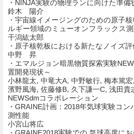
・NINJA実験の物理ランに向けた準
鈴木 陽介
・宇宙線イメージングのための原子核
ルギー領域のミューオンフラックス測
干潟紘太郎
・原子核乾板における新たなノイズ評
中野 昇
・エマルジョン暗黒物質探索実験NEWS
置開発現状～
小林龍太, 中竜大A, 中野敏行, 梅本篤宏,
濱野風海, 佐藤修B, 久下謙一C, 浅田貴
NEWSdmコラボレーション
・GRAINE計画：2018年気球実験コ
測性能
小宮山将広
・GRAINE2018実験での 気球高度に