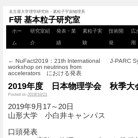
名古屋大学理学研究科・素粒子宇宙物理系
F研 基本粒子研究室
ホー
研究室紹
発表・業
素粒子実
技術開
広
ム
介
績
験
発
用
←
NuFact2019：21th International
J-PARC 
workshop on neutrinos from
accelerators における発表
2019年度 日本物理学会 秋季
Posted on
2019/10/21
2019年9月17～20日
山形大学 小白井キャンパス
口頭発表