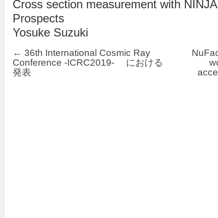
Cross section measurement with NINJA
Prospects
Yosuke Suzuki
←
36th International Cosmic Ray
NuFac
Conference -ICRC2019- における
wo
発表
acc