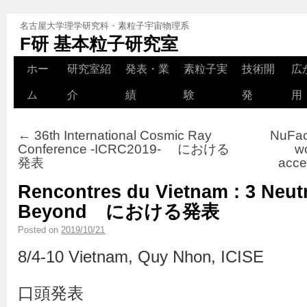
名古屋大学理学研究科・素粒子宇宙物理系
F研 基本粒子研究室
ホー
研究室紹
発表・業
素粒子実
技術開
広
ム
介
績
験
発
用
←
36th International Cosmic Ray
NuFac
Conference -ICRC2019- における
wo
発表
acc
Rencontres du Vietnam : 3 Neut
Beyond における発表
Posted on
2019/10/21
8/4-10 Vietnam, Quy Nhon, ICISE
口頭発表