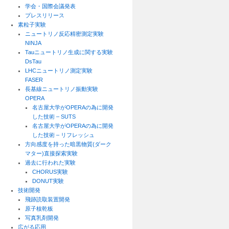
学会・国際会議発表
プレスリリース
素粒子実験
ニュートリノ反応精密測定実験
NINJA
Tauニュートリノ生成に関する実験
DsTau
LHCニュートリノ測定実験
FASER
長基線ニュートリノ振動実験
OPERA
名古屋大学がOPERAの為に開発
した技術 – SUTS
名古屋大学がOPERAの為に開発
した技術 – リフレッシュ
方向感度を持った暗黒物質(ダーク
マター)直接探索実験
過去に行われた実験
CHORUS実験
DONUT実験
技術開発
飛跡読取装置開発
原子核乾板
写真乳剤開発
広がる応用