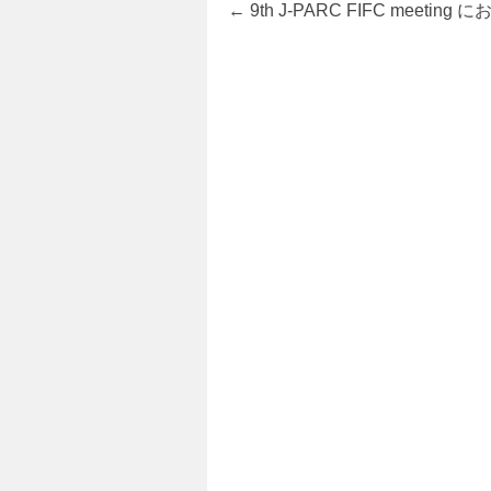
←
9th J-PARC FIFC meeting