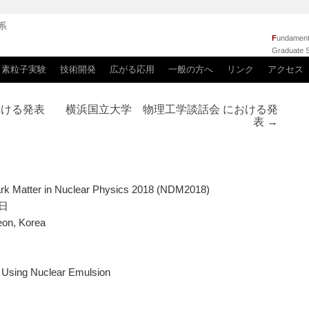
系
F
undamenta
Graduate S
素粒子実験
技術開発
広がる応用
一般の方へ
リンク
アクセス
 における発表
横浜国立大学 物理工学談話会 における発
表
→
rk Matter in Nuclear Physics 2018 (NDM2018)
4日
eon, Korea
r Using Nuclear Emulsion