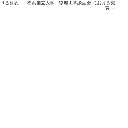
 における発表
横浜国立大学 物理工学談話会 における発
表
→