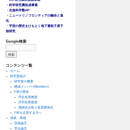
・科学研究費助成事業
・先進科学塾HP
・ニュートリノフロンティアの融合と進
化
・宇宙の歴史をひもとく地下素粒子原子
核研究
Google検索
コンテンツ一覧
ホーム
研究室紹介
研究室の概要
構成メンバー(Members)
F研の歴史
丹生名誉教授
丹羽名誉教授
飛跡読み取り装置開発史
F研を志望する方へ
発表・業績
投稿論文
学位論文