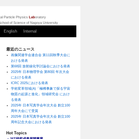
l Particle Physics
Lab
oratory
chool of Science of Nagoya University
English
Internal
最近のニュース
画像関連学会連合会 第11回秋季大会に
おける発表
第68回 放射線化学討論会における発表
2025年 日本物理学会 第80回 年次大会
における発表
ICRC 2025における発表
学術変革領域(A)「極稀事象で探る宇宙
物質の起源と進化」領域研究会 におけ
る発表
2025年 日本写真学会年次大会 創立100
周年大会にて受賞
2025年 日本写真学会年次大会 創立100
周年記念大会における発表
Hot Topics
・JST研究成果展開事業