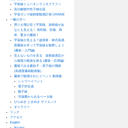
宇宙線ミューオンラジオグラフィ
高分解能中性子検出器
宇宙ガンマ線精密観測計画 GRAINE
一般の方へ
周りを飛び交う宇宙線、放射線があ
なたも見える！ 高性能、安価、簡
単、驚きの霧箱！
宇宙線が見える？超簡単・林式高感
度霧箱を作って宇宙線を観察しよう
(霧箱・入門編)
見えないものを見る 放射線測定か
ら物質の根源を探る (霧箱・応用編)
霧箱でみる素粒子・原子核の飛跡
(高感度霧箱動画集)
霧箱で観測されたイベント 動画集
シャワーイベント
電子対生成
陽子線
浮遊塵から出るベータ線
ひらめき ときめき サイエンス
ギャラリー
リンク
アクセス
English
Access