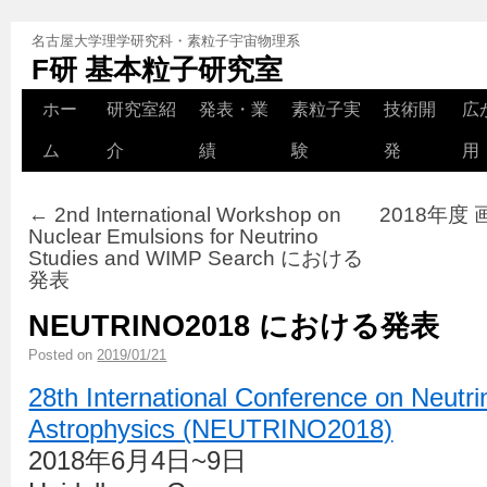
名古屋大学理学研究科・素粒子宇宙物理系
F研 基本粒子研究室
ホー
研究室紹
発表・業
素粒子実
技術開
広
ム
介
績
験
発
用
←
2nd International Workshop on
2018年度
Nuclear Emulsions for Neutrino
Studies and WIMP Search における
発表
NEUTRINO2018 における発表
Posted on
2019/01/21
28th International Conference on Neutr
Astrophysics (NEUTRINO2018)
2018年6月4日~9日