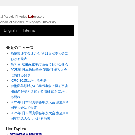
l Particle Physics
Lab
oratory
chool of Science of Nagoya University
English
Internal
最近のニュース
画像関連学会連合会 第11回秋季大会に
おける発表
第68回 放射線化学討論会における発表
2025年 日本物理学会 第80回 年次大会
における発表
ICRC 2025における発表
学術変革領域(A)「極稀事象で探る宇宙
物質の起源と進化」領域研究会 におけ
る発表
2025年 日本写真学会年次大会 創立100
周年大会にて受賞
2025年 日本写真学会年次大会 創立100
周年記念大会における発表
Hot Topics
・JST研究成果展開事業