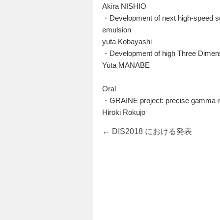
Akira NISHIO
・Development of next high-speed sca
emulsion
yuta Kobayashi
・Development of high Three Dimens
Yuta MANABE
Oral
・GRAINE project: precise gamma-ray
Hiroki Rokujo
←
DIS2018 における発表