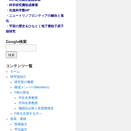
・科学研究費助成事業
・先進科学塾HP
・ニュートリノフロンティアの融合と進
化
・宇宙の歴史をひもとく地下素粒子原子
核研究
Google検索
コンテンツ一覧
ホーム
研究室紹介
研究室の概要
構成メンバー(Members)
F研の歴史
丹生名誉教授
丹羽名誉教授
飛跡読み取り装置開発史
F研を志望する方へ
発表・業績
投稿論文
学位論文