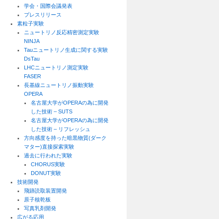
学会・国際会議発表
プレスリリース
素粒子実験
ニュートリノ反応精密測定実験
NINJA
Tauニュートリノ生成に関する実験
DsTau
LHCニュートリノ測定実験
FASER
長基線ニュートリノ振動実験
OPERA
名古屋大学がOPERAの為に開発
した技術 – SUTS
名古屋大学がOPERAの為に開発
した技術 – リフレッシュ
方向感度を持った暗黒物質(ダーク
マター)直接探索実験
過去に行われた実験
CHORUS実験
DONUT実験
技術開発
飛跡読取装置開発
原子核乾板
写真乳剤開発
広がる応用