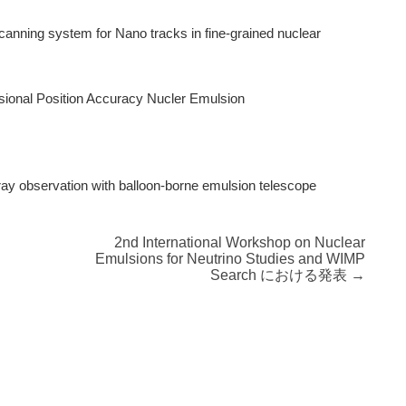
nning system for Nano tracks in fine-grained nuclear
ional Position Accuracy Nucler Emulsion
 observation with balloon-borne emulsion telescope
2nd International Workshop on Nuclear
Emulsions for Neutrino Studies and WIMP
Search における発表
→