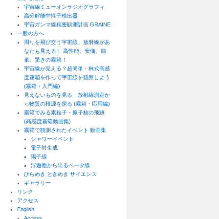
宇宙線ミューオンラジオグラフィ
高分解能中性子検出器
宇宙ガンマ線精密観測計画 GRAINE
一般の方へ
周りを飛び交う宇宙線、放射線があ
なたも見える！ 高性能、安価、簡
単、驚きの霧箱！
宇宙線が見える？超簡単・林式高感
度霧箱を作って宇宙線を観察しよう
(霧箱・入門編)
見えないものを見る 放射線測定か
ら物質の根源を探る (霧箱・応用編)
霧箱でみる素粒子・原子核の飛跡
(高感度霧箱動画集)
霧箱で観測されたイベント 動画集
シャワーイベント
電子対生成
陽子線
浮遊塵から出るベータ線
ひらめき ときめき サイエンス
ギャラリー
リンク
アクセス
English
Access