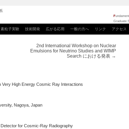
系
F
undamenta
Graduate S
素粒子実験
技術開発
広がる応用
一般の方へ
リンク
アクセス
2nd International Workshop on Nuclear
Emulsions for Neutrino Studies and WIMP
Search における発表
→
n Very High Energy Cosmic Ray Interactions
versity, Nagoya, Japan
Detector for Cosmic-Ray Radiography