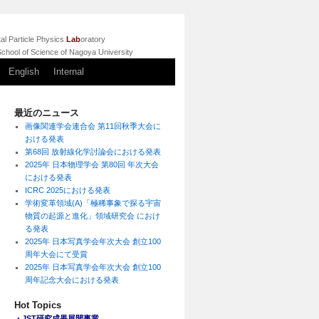
l Particle Physics
Lab
oratory
chool of Science of Nagoya University
English
Internal
最近のニュース
画像関連学会連合会 第11回秋季大会に
おける発表
第68回 放射線化学討論会における発表
2025年 日本物理学会 第80回 年次大会
における発表
ICRC 2025における発表
学術変革領域(A)「極稀事象で探る宇宙
物質の起源と進化」領域研究会 におけ
る発表
2025年 日本写真学会年次大会 創立100
周年大会にて受賞
2025年 日本写真学会年次大会 創立100
周年記念大会における発表
Hot Topics
・JST研究成果展開事業