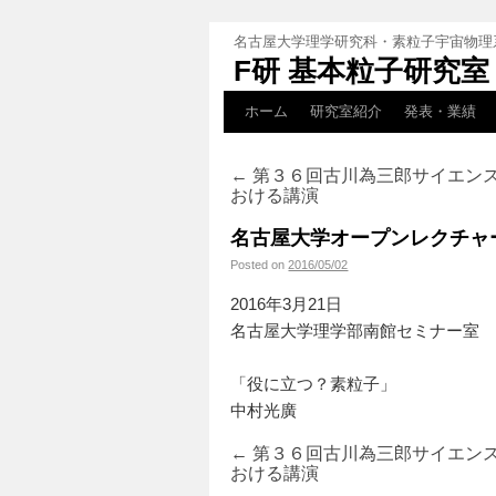
名古屋大学理学研究科・素粒子宇宙物理
F研 基本粒子研究室
ホーム
研究室紹介
発表・業績
←
第３６回古川為三郎サイエンス
おける講演
名古屋大学オープンレクチャ
Posted on
2016/05/02
2016年3月21日
名古屋大学理学部南館セミナー室
「役に立つ？素粒子」
中村光廣
←
第３６回古川為三郎サイエンス
おける講演