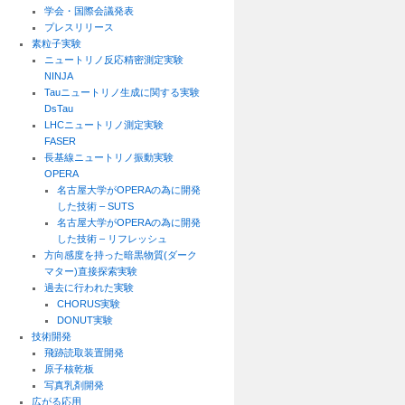
学会・国際会議発表
プレスリリース
素粒子実験
ニュートリノ反応精密測定実験
NINJA
Tauニュートリノ生成に関する実験
DsTau
LHCニュートリノ測定実験
FASER
長基線ニュートリノ振動実験
OPERA
名古屋大学がOPERAの為に開発
した技術 – SUTS
名古屋大学がOPERAの為に開発
した技術 – リフレッシュ
方向感度を持った暗黒物質(ダーク
マター)直接探索実験
過去に行われた実験
CHORUS実験
DONUT実験
技術開発
飛跡読取装置開発
原子核乾板
写真乳剤開発
広がる応用