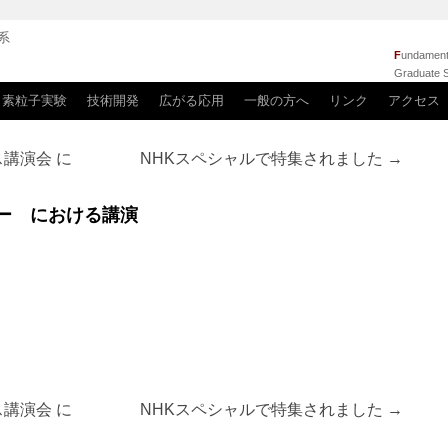
系
F
undamenta
Graduate S
素粒子実験
技術開発
広がる応用
一般の方へ
リンク
アクセス
講演会 に
NHKスペシャルで特集されました
→
ー における講演
講演会 に
NHKスペシャルで特集されました
→