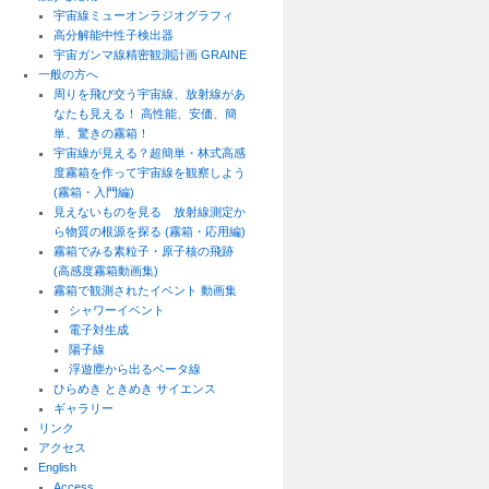
宇宙線ミューオンラジオグラフィ
高分解能中性子検出器
宇宙ガンマ線精密観測計画 GRAINE
一般の方へ
周りを飛び交う宇宙線、放射線があ
なたも見える！ 高性能、安価、簡
単、驚きの霧箱！
宇宙線が見える？超簡単・林式高感
度霧箱を作って宇宙線を観察しよう
(霧箱・入門編)
見えないものを見る 放射線測定か
ら物質の根源を探る (霧箱・応用編)
霧箱でみる素粒子・原子核の飛跡
(高感度霧箱動画集)
霧箱で観測されたイベント 動画集
シャワーイベント
電子対生成
陽子線
浮遊塵から出るベータ線
ひらめき ときめき サイエンス
ギャラリー
リンク
アクセス
English
Access