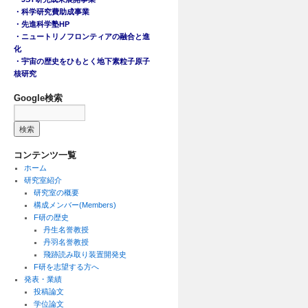
・科学研究費助成事業
・先進科学塾HP
・ニュートリノフロンティアの融合と進
化
・宇宙の歴史をひもとく地下素粒子原子
核研究
Google検索
コンテンツ一覧
ホーム
研究室紹介
研究室の概要
構成メンバー(Members)
F研の歴史
丹生名誉教授
丹羽名誉教授
飛跡読み取り装置開発史
F研を志望する方へ
発表・業績
投稿論文
学位論文