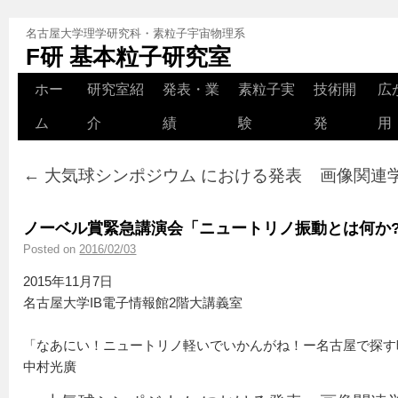
名古屋大学理学研究科・素粒子宇宙物理系
F研 基本粒子研究室
ホー
研究室紹
発表・業
素粒子実
技術開
広
ム
介
績
験
発
用
←
大気球シンポジウム における発表
画像関連
ノーベル賞緊急講演会「ニュートリノ振動とは何か
Posted on
2016/02/03
2015年11月7日
名古屋大学IB電子情報館2階大講義室
「なあにい！ニュートリノ軽いでいかんがね！ー名古屋で探す
中村光廣