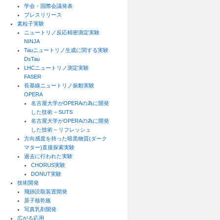
学会・国際会議発表
プレスリリース
素粒子実験
ニュートリノ反応精密測定実験
NINJA
Tauニュートリノ生成に関する実験
DsTau
LHCニュートリノ測定実験
FASER
長基線ニュートリノ振動実験
OPERA
名古屋大学がOPERAの為に開発
した技術 – SUTS
名古屋大学がOPERAの為に開発
した技術 – リフレッシュ
方向感度を持った暗黒物質(ダーク
マター)直接探索実験
過去に行われた実験
CHORUS実験
DONUT実験
技術開発
飛跡読取装置開発
原子核乾板
写真乳剤開発
広がる応用