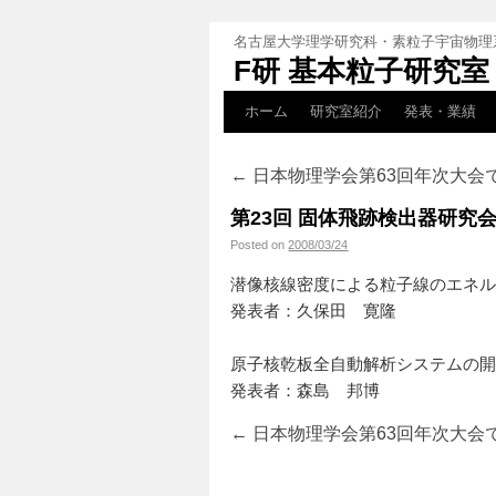
名古屋大学理学研究科・素粒子宇宙物理
F研 基本粒子研究室
ホーム
研究室紹介
発表・業績
←
日本物理学会第63回年次大会
第23回 固体飛跡検出器研究
Posted on
2008/03/24
潜像核線密度による粒子線のエネ
発表者：久保田 寛隆
原子核乾板全自動解析システムの
発表者：森島 邦博
←
日本物理学会第63回年次大会