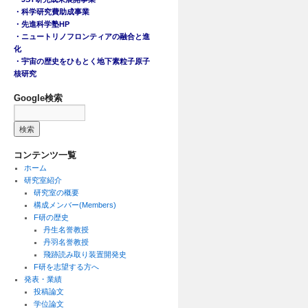
・科学研究費助成事業
・先進科学塾HP
・ニュートリノフロンティアの融合と進
化
・宇宙の歴史をひもとく地下素粒子原子
核研究
Google検索
コンテンツ一覧
ホーム
研究室紹介
研究室の概要
構成メンバー(Members)
F研の歴史
丹生名誉教授
丹羽名誉教授
飛跡読み取り装置開発史
F研を志望する方へ
発表・業績
投稿論文
学位論文