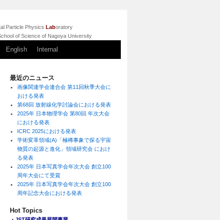
l Particle Physics
Lab
oratory
chool of Science of Nagoya University
English
Internal
最近のニュース
画像関連学会連合会 第11回秋季大会に
おける発表
第68回 放射線化学討論会における発表
2025年 日本物理学会 第80回 年次大会
における発表
ICRC 2025における発表
学術変革領域(A)「極稀事象で探る宇宙
物質の起源と進化」領域研究会 におけ
る発表
2025年 日本写真学会年次大会 創立100
周年大会にて受賞
2025年 日本写真学会年次大会 創立100
周年記念大会における発表
Hot Topics
・JST研究成果展開事業