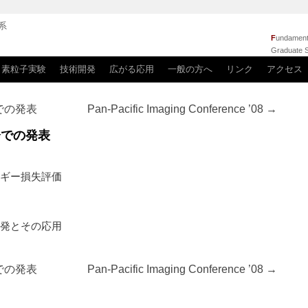
系
F
undamenta
Graduate S
素粒子実験
技術開発
広がる応用
一般の方へ
リンク
アクセス
での発表
Pan-Pacific Imaging Conference ’08
→
会での発表
ルギー損失評価
開発とその応用
での発表
Pan-Pacific Imaging Conference ’08
→