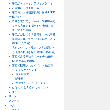
宇宙線ミューオンラジオグラフィ
高分解能中性子検出器
宇宙ガンマ線精密観測計画 GRAINE
一般の方へ
周りを飛び交う宇宙線、放射線があ
なたも見える！ 高性能、安価、簡
単、驚きの霧箱！
宇宙線が見える？超簡単・林式高感
度霧箱を作って宇宙線を観察しよう
(霧箱・入門編)
見えないものを見る 放射線測定か
ら物質の根源を探る (霧箱・応用編)
霧箱でみる素粒子・原子核の飛跡
(高感度霧箱動画集)
霧箱で観測されたイベント 動画集
シャワーイベント
電子対生成
陽子線
浮遊塵から出るベータ線
ひらめき ときめき サイエンス
ギャラリー
リンク
アクセス
English
Access