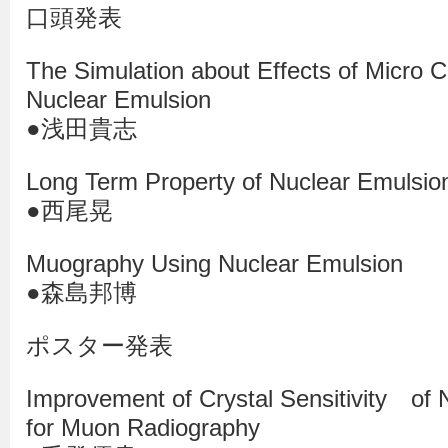
口頭発表
The Simulation about Effects of Micro C
Nuclear Emulsion
●浅田貴志
Long Term Property of Nuclear Emulsio
●西尾晃
Muography Using Nuclear Emulsion
●森島邦博
ポスター発表
Improvement of Crystal Sensitivity of 
for Muon Radiography