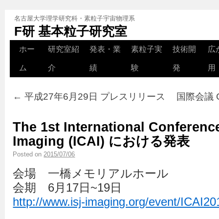
名古屋大学理学研究科・素粒子宇宙物理系
F研 基本粒子研究室
ホー
研究室紹
発表・業
素粒子実
技術開
広
ム
介
績
験
発
用
←
平成27年6月29日 プレスリリース
国際会議 
The 1st International Conferen
Imaging (ICAI) における発表
Posted on
2015/07/06
会場 一橋メモリアルホール
会期 6月17日~19日
http://www.isj-imaging.org/event/ICAI20