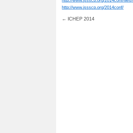
http://www.jssscp.org/2014conf/file
http://www.jssscp.org/2014conf/
←
ICHEP 2014