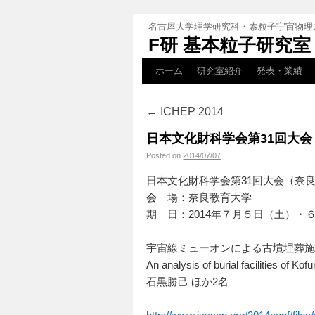
名古屋大学理学研究科・素粒子宇宙物理
F研 基本粒子研究室
ホーム
研究室紹介
発表・業績
←
ICHEP 2014
日本文化財科学会第31回大会 
Posted on
2014/07/07
日本文化財科学会第31回大会（奈良
会 場：奈良教
期 日：2014年７月５日（土）・
宇宙線ミューオンによる古墳埋葬
An analysis of burial facilities of
石黒勝己 ほか2名