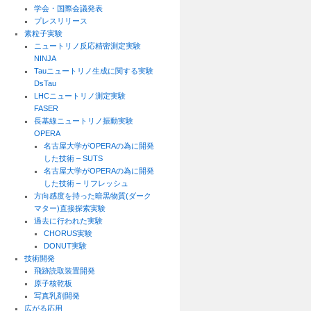
学会・国際会議発表
プレスリリース
素粒子実験
ニュートリノ反応精密測定実験
NINJA
Tauニュートリノ生成に関する実験
DsTau
LHCニュートリノ測定実験
FASER
長基線ニュートリノ振動実験
OPERA
名古屋大学がOPERAの為に開発
した技術 – SUTS
名古屋大学がOPERAの為に開発
した技術 – リフレッシュ
方向感度を持った暗黒物質(ダーク
マター)直接探索実験
過去に行われた実験
CHORUS実験
DONUT実験
技術開発
飛跡読取装置開発
原子核乾板
写真乳剤開発
広がる応用