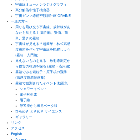
宇宙線ミューオンラジオグラフィ
高分解能中性子検出器
宇宙ガンマ線精密観測計画 GRAINE
一般の方へ
周りを飛び交う宇宙線、放射線があ
なたも見える！ 高性能、安価、簡
単、驚きの霧箱！
宇宙線が見える？超簡単・林式高感
度霧箱を作って宇宙線を観察しよう
(霧箱・入門編)
見えないものを見る 放射線測定か
ら物質の根源を探る (霧箱・応用編)
霧箱でみる素粒子・原子核の飛跡
(高感度霧箱動画集)
霧箱で観測されたイベント 動画集
シャワーイベント
電子対生成
陽子線
浮遊塵から出るベータ線
ひらめき ときめき サイエンス
ギャラリー
リンク
アクセス
English
Access