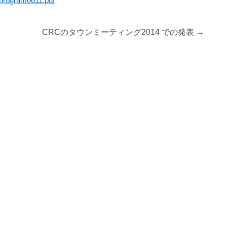
s/program0611.pdf
CRCのタウンミーティング2014 での発表
→