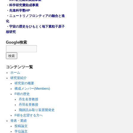
・科学研究費助成事業
・先進科学塾HP
・ニュートリノフロンティアの融合と進
化
・宇宙の歴史をひもとく地下素粒子原子
核研究
Google検索
コンテンツ一覧
ホーム
研究室紹介
研究室の概要
構成メンバー(Members)
F研の歴史
丹生名誉教授
丹羽名誉教授
飛跡読み取り装置開発史
F研を志望する方へ
発表・業績
投稿論文
学位論文