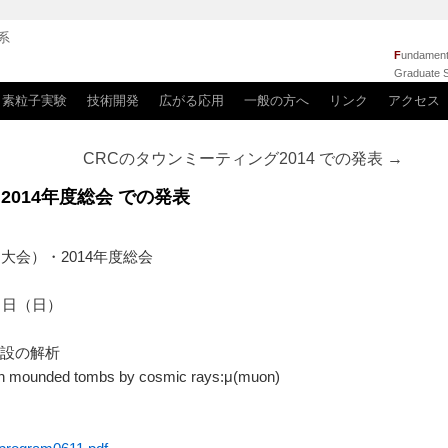
系
F
undamenta
Graduate S
素粒子実験
技術開発
広がる応用
一般の方へ
リンク
アクセス
CRCのタウンミーティング2014 での発表
→
2014年度総会 での発表
大会）・2014年度総会
育大学
６日（日）
施設の解析
 Kofun mounded tombs by cosmic rays:μ(muon)