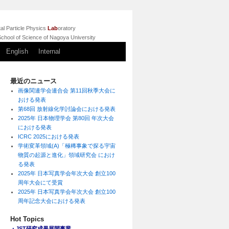
l Particle Physics
Lab
oratory
chool of Science of Nagoya University
English
Internal
最近のニュース
画像関連学会連合会 第11回秋季大会に
おける発表
第68回 放射線化学討論会における発表
2025年 日本物理学会 第80回 年次大会
における発表
ICRC 2025における発表
学術変革領域(A)「極稀事象で探る宇宙
物質の起源と進化」領域研究会 におけ
る発表
2025年 日本写真学会年次大会 創立100
周年大会にて受賞
2025年 日本写真学会年次大会 創立100
周年記念大会における発表
Hot Topics
・JST研究成果展開事業