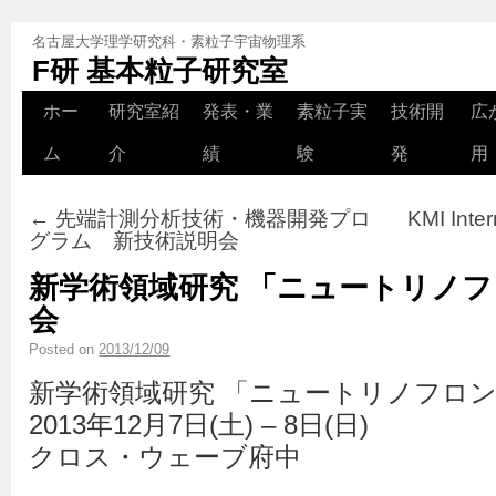
名古屋大学理学研究科・素粒子宇宙物理系
F研 基本粒子研究室
ホー
研究室紹
発表・業
素粒子実
技術開
広
ム
介
績
験
発
用
←
先端計測分析技術・機器開発プロ
KMI Inte
グラム 新技術説明会
新学術領域研究 「ニュートリノ
会
Posted on
2013/12/09
新学術領域研究 「ニュートリノフロ
2013年12月7日(土) – 8日(日)
クロス・ウェーブ府中