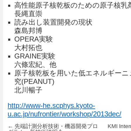
高性能原子核乾板のための原子核乳
長縄直崇
読み出し装置開発の現状
森島邦博
OPERA実験
大村拓也
GRAINE実験
六條宏紀、他
原子核乾板を用いた低エネルギーニ
究(PEANUT)
北川暢子
http://www-he.scphys.kyoto-
u.ac.jp/nufrontier/workshop/2013dec/
←
先端計測分析技術・機器開発プロ
KMI Inte