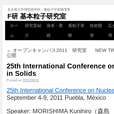
名古屋大学理学研究科・素粒子宇宙物理系
F研 基本粒子研究室
ホー
研究室紹
発表・業
素粒子実
技術開
広
ム
介
績
験
発
用
←
オープンキャンパス2011 研究室
NEW TR
公開
25th International Conference o
in Solids
Posted on
2011/09/10
25th International Conference on Nuclea
September 4-9, 2011 Puebla, México
Speaker: MORISHIMA Kunihiro（