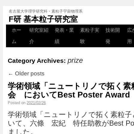
名古屋大学理学研究科・素粒子宇宙物理系
F研 基本粒子研究室
ホー
研究室紹
発表・業
素粒子実
技術開
広
ム
介
績
験
発
用
prize
Category Archives:
←
Older posts
学術領域「ニュートリノで拓く素
会 においてBest Poster Aw
Posted on
2021/02/26
学術領域「ニュートリノで拓く素粒子
いて、六條 宏紀 特任助教がBest Post
ました。