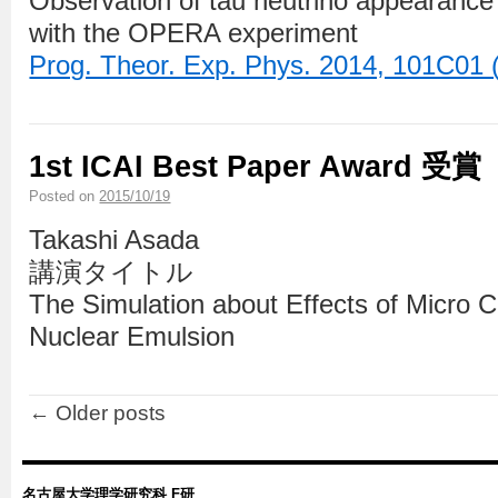
Observation of tau neutrino appearanc
with the OPERA experiment
Prog. Theor. Exp. Phys. 2014, 101C01 
1st ICAI Best Paper Award 受賞
Posted on
2015/10/19
Takashi Asada
講演タイトル
The Simulation about Effects of Micro C
Nuclear Emulsion
←
Older posts
名古屋大学理学研究科 F研