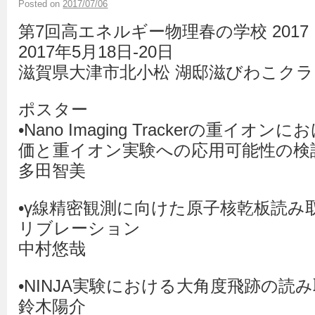
Posted on
2017/07/06
第7回高エネルギー物理春の学校 2017
2017年5月18日-20日
滋賀県大津市北小松 湖邸滋びわこク
ポスター
•Nano Imaging Trackerの重イ
価と重イオン実験への応用可能性の検
多田智美
•γ線精密観測に向けた原子核乾板読み
リブレーション
中村悠哉
•NINJA実験における大角度飛跡の読
鈴木陽介