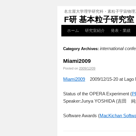
名古屋大学理学研究科・素粒子宇宙物理
F研 基本粒子研究室
ホーム
研究室紹介
発表・業績
international con
Category Archives:
Miami2009
Posted on
2009/12/09
Miami2009
2009/12/15-20 at Lago M
Status of the OPERA Experiment (
P
Speaker:Junya YOSHIDA (吉田 
Software Awards (
MacKichan Softw