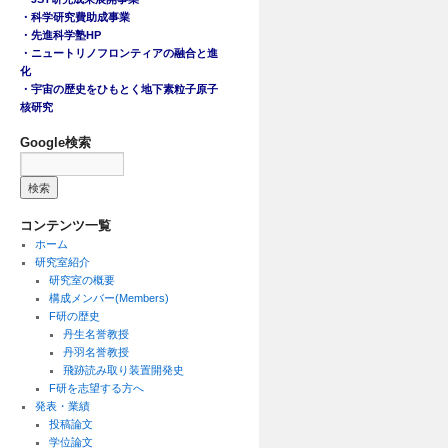
・科学研究費助成事業
・先進科学塾HP
・ニュートリノフロンティアの融合と進
化
・宇宙の歴史をひもとく地下素粒子原子
核研究
Google検索
コンテンツ一覧
ホーム
研究室紹介
研究室の概要
構成メンバー(Members)
F研の歴史
丹生名誉教授
丹羽名誉教授
飛跡読み取り装置開発史
F研を志望する方へ
発表・業績
投稿論文
学位論文