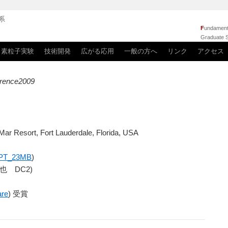
系
F
undamenta
Graduate S
素粒子実験
技術開発
広がる応用
一般の方へ
リンク
アクセス
ference2009
ar Resort, Fort Lauderdale, Florida, USA
PT_23MB
)
純也 DC2)
are
) 受賞