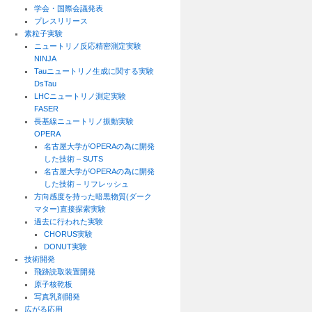
学会・国際会議発表
プレスリリース
素粒子実験
ニュートリノ反応精密測定実験
NINJA
Tauニュートリノ生成に関する実験
DsTau
LHCニュートリノ測定実験
FASER
長基線ニュートリノ振動実験
OPERA
名古屋大学がOPERAの為に開発
した技術 – SUTS
名古屋大学がOPERAの為に開発
した技術 – リフレッシュ
方向感度を持った暗黒物質(ダーク
マター)直接探索実験
過去に行われた実験
CHORUS実験
DONUT実験
技術開発
飛跡読取装置開発
原子核乾板
写真乳剤開発
広がる応用