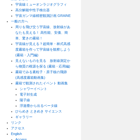
宇宙線ミューオンラジオグラフィ
高分解能中性子検出器
宇宙ガンマ線精密観測計画 GRAINE
一般の方へ
周りを飛び交う宇宙線、放射線があ
なたも見える！ 高性能、安価、簡
単、驚きの霧箱！
宇宙線が見える？超簡単・林式高感
度霧箱を作って宇宙線を観察しよう
(霧箱・入門編)
見えないものを見る 放射線測定か
ら物質の根源を探る (霧箱・応用編)
霧箱でみる素粒子・原子核の飛跡
(高感度霧箱動画集)
霧箱で観測されたイベント 動画集
シャワーイベント
電子対生成
陽子線
浮遊塵から出るベータ線
ひらめき ときめき サイエンス
ギャラリー
リンク
アクセス
English
Access