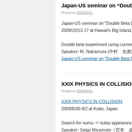
Japan-US seminar on “Doub
Posted on
2009/10/16
Japan-US seminar on “Double Beta 
2009/10/13-17 at Hawaii’s Big Islan
Double beta experiment using curren
Speaker: M. Nakamura (中村 光廣
Japan-US seminar on “Double Beta D
XXIX PHYSICS IN COLLISI
Posted on
2009/09/02
XXIX PHYSICS IN COLLISION
2009/8/30-9/2 at Kobe, Japan
Search for numu -> nutau appeara
Speaker: Seigo Miyamoto（宮本