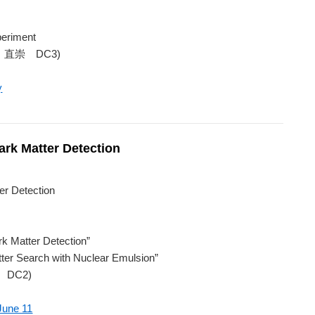
periment
長縄 直崇 DC3)
y
rk Matter Detection
r Detection
rk Matter Detection”
tter Search with Nuclear Emulsion”
大 DC2)
 June 11