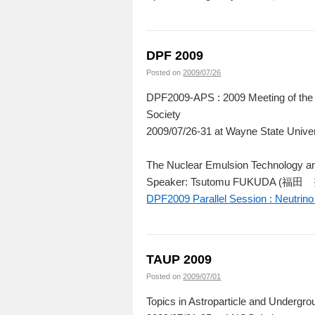
DPF 2009
Posted on
2009/07/26
DPF2009-APS : 2009 Meeting of the D
Society
2009/07/26-31 at Wayne State Univer
The Nuclear Emulsion Technology a
Speaker: Tsutomu FUKUDA (福
DPF2009 Parallel Session : Neutrino 
TAUP 2009
Posted on
2009/07/01
Topics in Astroparticle and Underg