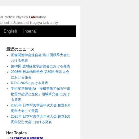
l Particle Physics
Lab
oratory
chool of Science of Nagoya University
English
Internal
最近のニュース
画像関連学会連合会 第11回秋季大会に
おける発表
第68回 放射線化学討論会における発表
2025年 日本物理学会 第80回 年次大会
における発表
ICRC 2025における発表
学術変革領域(A)「極稀事象で探る宇宙
物質の起源と進化」領域研究会 におけ
る発表
2025年 日本写真学会年次大会 創立100
周年大会にて受賞
2025年 日本写真学会年次大会 創立100
周年記念大会における発表
Hot Topics
・JST研究成果展開事業