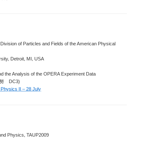
ivision of Particles and Fields of the American Physical
sity, Detroit, MI, USA
nd the Analysis of the OPERA Experiment Data
田 努 DC3)
Physics II – 28 July
round Physics, TAUP2009