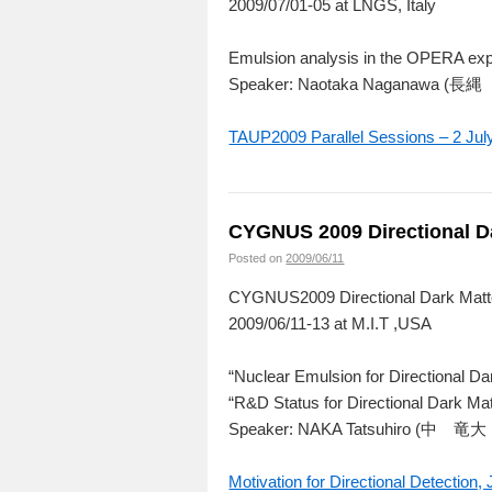
2009/07/01-05 at LNGS, Italy
Emulsion analysis in the OPERA ex
Speaker: Naotaka Naganawa (
TAUP2009 Parallel Sessions – 2 Jul
CYGNUS 2009 Directional Da
Posted on
2009/06/11
CYGNUS2009 Directional Dark Matte
2009/06/11-13 at M.I.T ,USA
“Nuclear Emulsion for Directional Da
“R&D Status for Directional Dark Ma
Speaker: NAKA Tatsuhiro (中 竜
Motivation for Directional Detection,