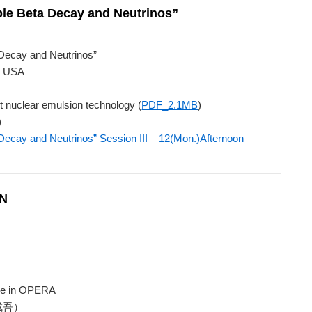
le Beta Decay and Neutrinos”
Decay and Neutrinos”
d, USA
t nuclear emulsion technology (
PDF_2.1MB
)
)
ecay and Neutrinos” Session III – 12(Mon.)Afternoon
ON
nce in OPERA
 成吾）