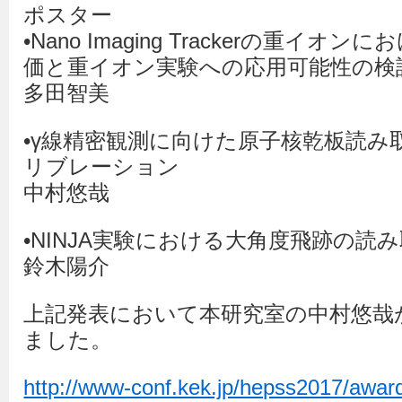
ポスター
•Nano Imaging Trackerの重イ
価と重イオン実験への応用可能性の検
多田智美
•γ線精密観測に向けた原子核乾板読み
リブレーション
中村悠哉
•NINJA実験における大角度飛跡の読
鈴木陽介
上記発表において本研究室の中村悠哉
ました。
http://www-conf.kek.jp/hepss2017/awar