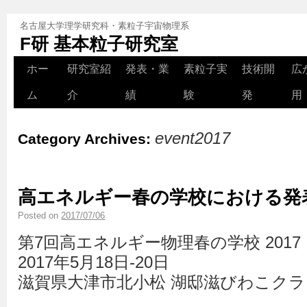
名古屋大学理学研究科・素粒子宇宙物理系
F研 基本粒子研究室
ホー
研究室紹
発表・業
素粒子実
技術開
広
ム
介
績
験
発
用
event2017
Category Archives:
高エネルギー春の学校における発
Posted on
2017/07/06
第7回高エネルギー物理春の学校 2017
2017年5月18日-20日
滋賀県大津市北小松 湖邸滋びわこク