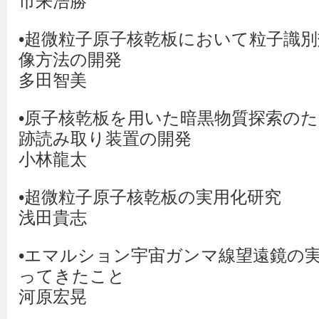
市来浩勝
•超微粒子原子核乾板において粒子識
像方法の開発
多田智美
•原子核乾板を用いた暗黒物質探索の
跡読み取り装置の開発
小林龍太
•超微粒子原子核乾板の実用化研究
浅田貴志
•エマルション宇宙ガンマ線望遠鏡の
ってきたこと
河原宏晃